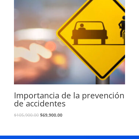
Importancia de la prevención
de accidentes
El
El
$
105,900.00
$
69,900.00
precio
precio
original
actual
era:
es: