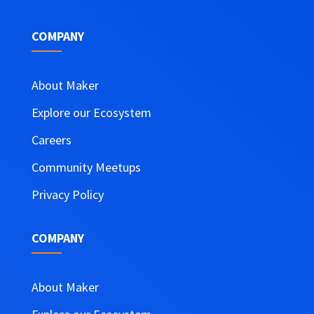
$105,900.00.
$69,900.00.
COMPANY
About Maker
Explore our Ecosystem
Careers
Community Meetups
Privacy Policy
COMPANY
About Maker