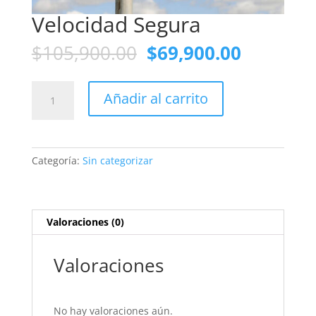
Velocidad Segura
El
El
$
105,900.00
$
69,900.00
precio
precio
original
actual
Velocidad
era:
es:
Añadir al carrito
Segura
$105,900.00.
$69,900.
cantidad
Categoría:
Sin categorizar
Valoraciones (0)
Valoraciones
No hay valoraciones aún.