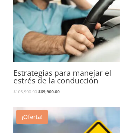
Estrategias para manejar el
estrés de la conducción
El
El
$
105,900.00
$
69,900.00
precio
precio
original
actual
era:
es:
¡Oferta!
$105,900.00.
$69,900.00.