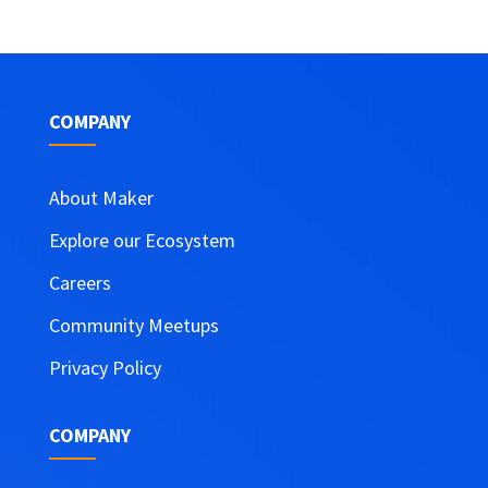
precio
precio
original
actual
era:
es:
$105,900.00.
$69,900.00.
COMPANY
About Maker
Explore our Ecosystem
Careers
Community Meetups
Privacy Policy
COMPANY