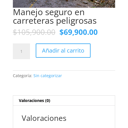
Manejo seguro en
carreteras peligrosas
El
El
$
105,900.00
$
69,900.00
precio
precio
original
actual
Manejo
era:
es:
Añadir al carrito
seguro
$105,900.00.
$69,900.
en
carreteras
peligrosas
Categoría:
Sin categorizar
cantidad
Valoraciones (0)
Valoraciones