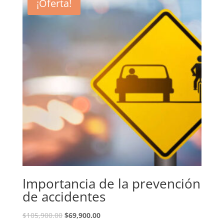
¡Oferta!
$105,900.00.
$69,900.00.
Importancia de la prevención
de accidentes
El
El
$
105,900.00
$
69,900.00