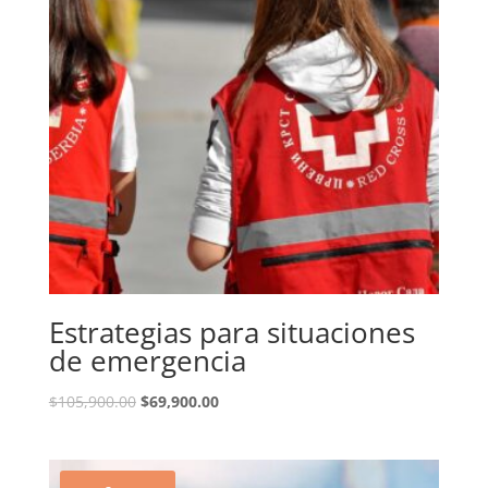
Estrategias para situaciones
de emergencia
El
El
$
105,900.00
$
69,900.00
precio
precio
original
actual
era:
es: